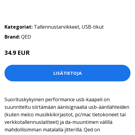
Kategoriat:
Tallennustarvikkeet
,
USB-tikut
Brand:
QED
34.9 EUR
LISÄTIETOJA
Suorituskykyinen performance usb-kaapeli on
suunniteltu siirtämään äänisignaalia usb-äänilähteiden
(kuten melco musiikkikirjastot, pc/mac tietokoneet tai
verkkotallennuslaitteet) ja da-muuntimen välillä
mahdollisimman matalalla jitterillä. Qed on