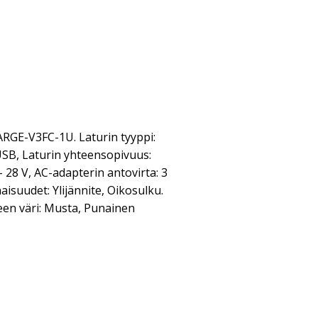
E-V3FC-1U. Laturin tyyppi:
: USB, Laturin yhteensopivuus:
- 28 V, AC-adapterin antovirta: 3
isuudet: Ylijännite, Oikosulku.
een väri: Musta, Punainen