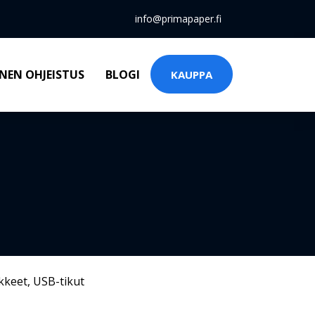
info@primapaper.fi
NEN OHJEISTUS
BLOGI
KAUPPA
kkeet
,
USB-tikut