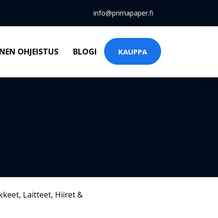
info@primapaper.fi
NEN OHJEISTUS
BLOGI
KAUPPA
kkeet
,
Laitteet
,
Hiiret &