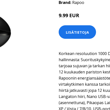
Brand:
Rapoo
9.99 EUR
LISÄTIETOJA
Korkean resoluution 1000 DP
hallinnasta: Suorituskykyin
tarjoaa sujuvan ja tarkan hi
12 kuukauden pariston kest
Rapoonin energiansäästöte
virtakytkimen kanssa tarkoit
hiirtä jatkuvasti jopa 12 ku
Langaton hiiri, Nano USB-va
(asennettuna), Pikaopas L
XP / Vista / 7/8/10, USB-por