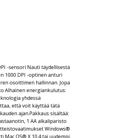
I -sensori Nauti täydellisestä
en 1000 DPI -optinen anturi
iren osoittimen hallinnan. Jopa
o Alhainen energiankulutus:
knologia yhdessä
taa, että voit käyttää tätä
ukauden ajan.Pakkaus sisältää:
staanotin, 1 AA alkaliparisto
aitteistovaatimukset Windows®
tti Mac OS® X 10.4 tai uudempi,