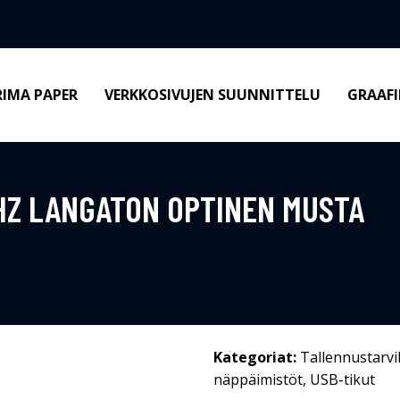
RIMA PAPER
VERKKOSIVUJEN SUUNNITTELU
GRAAFI
GHZ LANGATON OPTINEN MUSTA
Kategoriat:
Tallennustarvi
näppäimistöt
,
USB-tikut