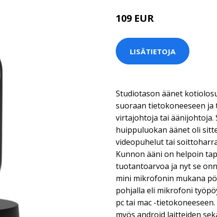
109 EUR
LISÄTIETOJA
Studiotason äänet kotiolosu
suoraan tietokoneeseen ja tab
virtajohtoja tai äänijohtoja.
huippuluokan äänet oli sitt
videopuhelut tai soittoharra
Kunnon ääni on helpoin tap
tuotantoarvoa ja nyt se onn
mini mikrofonin mukana pöy
pohjalla eli mikrofoni työpöy
pc tai mac -tietokoneeseen
myös android laitteiden sek