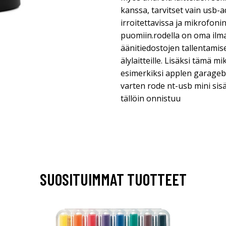
kanssa, tarvitset vain usb-
irroitettavissa ja mikrofoni
puomiin.rodella on oma ilm
äänitiedostojen tallentamis
älylaitteille. Lisäksi tämä m
esimerkiksi applen garageb
varten rode nt-usb mini si
tällöin onnistuu
SUOSITUIMMAT TUOTTEET