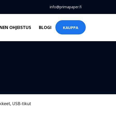
info@primapaper.fi
NEN OHJEISTUS
BLOGI
KAUPPA
kkeet
,
USB-tikut