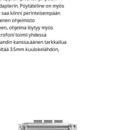
adapterin. Pöytäteline on myös
n saa kiinni perinteisempään
ainen ohjelmisto
een, ohjelma löytyy myös
ikrofoni toimii yhdessä
andin kanssa.äänen tarkkailua
sältää 3.5mm kuulokelähdön,