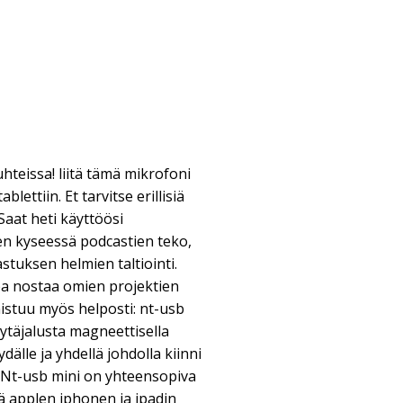
hteissa! liitä tämä mikrofoni
lettiin. Et tarvitse erillisiä
 Saat heti käyttöösi
en kyseessä podcastien teko,
stuksen helmien taltiointi.
a nostaa omien projektien
istuu myös helposti: nt-usb
täjalusta magneettisella
dälle ja yhdellä johdolla kiinni
. Nt-usb mini on yhteensopiva
ä applen iphonen ja ipadin