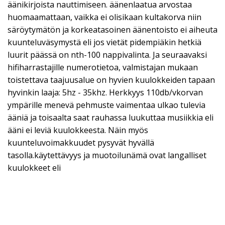
äänikirjoista nauttimiseen. äänenlaatua arvostaa
huomaamattaan, vaikka ei olisikaan kultakorva niin
säröytymätön ja korkeatasoinen äänentoisto ei aiheuta
kuunteluväsymystä eli jos vietät pidempiäkin hetkiä
luurit päässä on nth-100 nappivalinta. Ja seuraavaksi
hifiharrastajille numerotietoa, valmistajan mukaan
toistettava taajuusalue on hyvien kuulokkeiden tapaan
hyvinkin laaja: 5hz - 35khz. Herkkyys 110db/vkorvan
ympärille menevä pehmuste vaimentaa ulkao tulevia
ääniä ja toisaalta saat rauhassa luukuttaa musiikkia eli
ääni ei leviä kuulokkeesta. Näin myös
kuunteluvoimakkuudet pysyvät hyvällä
tasolla.käytettävyys ja muotoilunämä ovat langalliset
kuulokkeet eli