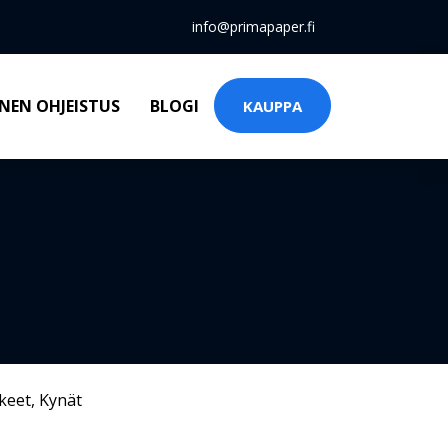
info@primapaper.fi
NEN OHJEISTUS
BLOGI
KAUPPA
keet
,
Kynät