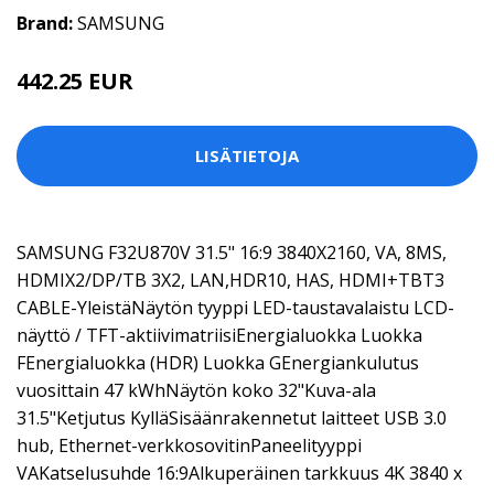
Brand:
SAMSUNG
442.25 EUR
LISÄTIETOJA
SAMSUNG F32U870V 31.5" 16:9 3840X2160, VA, 8MS,
HDMIX2/DP/TB 3X2, LAN,HDR10, HAS, HDMI+TBT3
CABLE-YleistäNäytön tyyppi LED-taustavalaistu LCD-
näyttö / TFT-aktiivimatriisiEnergialuokka Luokka
FEnergialuokka (HDR) Luokka GEnergiankulutus
vuosittain 47 kWhNäytön koko 32"Kuva-ala
31.5"Ketjutus KylläSisäänrakennetut laitteet USB 3.0
hub, Ethernet-verkkosovitinPaneelityyppi
VAKatselusuhde 16:9Alkuperäinen tarkkuus 4K 3840 x