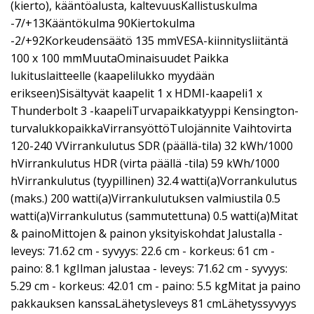
(kierto), kääntöalusta, kaltevuusKallistuskulma
-7/+13Kääntökulma 90Kiertokulma
-2/+92Korkeudensäätö 135 mmVESA-kiinnitysliitäntä
100 x 100 mmMuutaOminaisuudet Paikka
lukituslaitteelle (kaapelilukko myydään
erikseen)Sisältyvät kaapelit 1 x HDMI-kaapeli1 x
Thunderbolt 3 -kaapeliTurvapaikkatyyppi Kensington-
turvalukkopaikkaVirransyöttöTulojännite Vaihtovirta
120-240 VVirrankulutus SDR (päällä-tila) 32 kWh/1000
hVirrankulutus HDR (virta päällä -tila) 59 kWh/1000
hVirrankulutus (tyypillinen) 32.4 watti(a)Vorrankulutus
(maks.) 200 watti(a)Virrankulutuksen valmiustila 0.5
watti(a)Virrankulutus (sammutettuna) 0.5 watti(a)Mitat
& painoMittojen & painon yksityiskohdat Jalustalla -
leveys: 71.62 cm - syvyys: 22.6 cm - korkeus: 61 cm -
paino: 8.1 kgIlman jalustaa - leveys: 71.62 cm - syvyys:
5.29 cm - korkeus: 42.01 cm - paino: 5.5 kgMitat ja paino
pakkauksen kanssaLähetysleveys 81 cmLähetyssyvyys