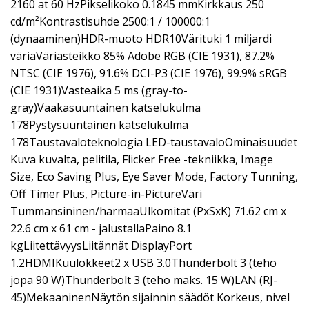
2160 at 60 HzPikselikoko 0.1845 mmKirkkaus 250
cd/m²Kontrastisuhde 2500:1 / 100000:1
(dynaaminen)HDR-muoto HDR10Värituki 1 miljardi
väriäVäriasteikko 85% Adobe RGB (CIE 1931), 87.2%
NTSC (CIE 1976), 91.6% DCI-P3 (CIE 1976), 99.9% sRGB
(CIE 1931)Vasteaika 5 ms (gray-to-
gray)Vaakasuuntainen katselukulma
178Pystysuuntainen katselukulma
178Taustavaloteknologia LED-taustavaloOminaisuudet
Kuva kuvalta, pelitila, Flicker Free -tekniikka, Image
Size, Eco Saving Plus, Eye Saver Mode, Factory Tunning,
Off Timer Plus, Picture-in-PictureVäri
Tummansininen/harmaaUlkomitat (PxSxK) 71.62 cm x
22.6 cm x 61 cm - jalustallaPaino 8.1
kgLiitettävyysLiitännät DisplayPort
1.2HDMIKuulokkeet2 x USB 3.0Thunderbolt 3 (teho
jopa 90 W)Thunderbolt 3 (teho maks. 15 W)LAN (RJ-
45)MekaaninenNäytön sijainnin säädöt Korkeus, nivel