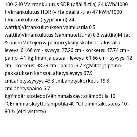
100-240 VVirrankulutus SDR (päällä-tila) 24 kWh/1000
hVirrankulutus HDR (virta päällä -tila) 47 kWh/1000
hVirrankulutus (tyypillinen) 24
watti(a)Virrankulutuksen valmiustila 0.5
watti(a)Virrankulutus (sammutettuna) 0.3 watti(a)Mitat
& painoMittojen & painon yksityiskohdat Jalustalla -
leveys: 61.66 cm - syvyys: 27.26 cm - korkeus: 47.74 cm -
paino: 4.1 kgIlman jalustaa - leveys: 61.66 cm - syvyys: 12
cm - korkeus: 38.28 cm - paino: 3.7 kgMitat ja paino
pakkauksen kanssaLähetysleveys 67.9
cmLähetyssyvyys 43.8 cmLähetyskorkeus 19.3
cmLähetyspaino 5.7
kgYmpäristötiedotVähimmäiskäyttölämpötila 10
°CEnimmäiskäyttölämpötila 40 °CToimintakosteus 10 -
80 % (ei tiivistetty)