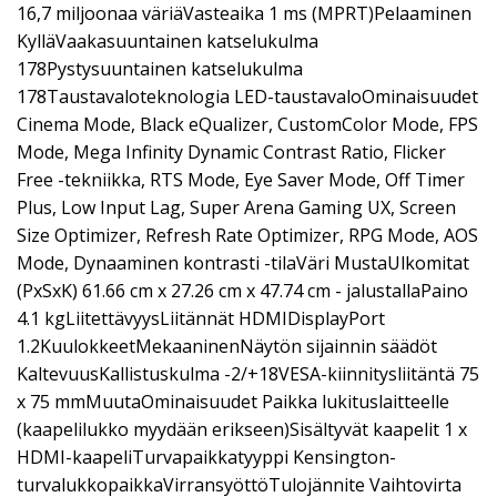
16,7 miljoonaa väriäVasteaika 1 ms (MPRT)Pelaaminen
KylläVaakasuuntainen katselukulma
178Pystysuuntainen katselukulma
178Taustavaloteknologia LED-taustavaloOminaisuudet
Cinema Mode, Black eQualizer, CustomColor Mode, FPS
Mode, Mega Infinity Dynamic Contrast Ratio, Flicker
Free -tekniikka, RTS Mode, Eye Saver Mode, Off Timer
Plus, Low Input Lag, Super Arena Gaming UX, Screen
Size Optimizer, Refresh Rate Optimizer, RPG Mode, AOS
Mode, Dynaaminen kontrasti -tilaVäri MustaUlkomitat
(PxSxK) 61.66 cm x 27.26 cm x 47.74 cm - jalustallaPaino
4.1 kgLiitettävyysLiitännät HDMIDisplayPort
1.2KuulokkeetMekaaninenNäytön sijainnin säädöt
KaltevuusKallistuskulma -2/+18VESA-kiinnitysliitäntä 75
x 75 mmMuutaOminaisuudet Paikka lukituslaitteelle
(kaapelilukko myydään erikseen)Sisältyvät kaapelit 1 x
HDMI-kaapeliTurvapaikkatyyppi Kensington-
turvalukkopaikkaVirransyöttöTulojännite Vaihtovirta