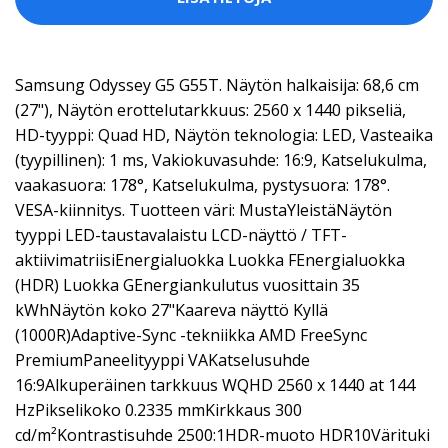
Samsung Odyssey G5 G55T. Näytön halkaisija: 68,6 cm
(27"), Näytön erottelutarkkuus: 2560 x 1440 pikseliä,
HD-tyyppi: Quad HD, Näytön teknologia: LED, Vasteaika
(tyypillinen): 1 ms, Vakiokuvasuhde: 16:9, Katselukulma,
vaakasuora: 178°, Katselukulma, pystysuora: 178°.
VESA-kiinnitys. Tuotteen väri: MustaYleistäNäytön
tyyppi LED-taustavalaistu LCD-näyttö / TFT-
aktiivimatriisiEnergialuokka Luokka FEnergialuokka
(HDR) Luokka GEnergiankulutus vuosittain 35
kWhNäytön koko 27"Kaareva näyttö Kyllä
(1000R)Adaptive-Sync -tekniikka AMD FreeSync
PremiumPaneelityyppi VAKatselusuhde
16:9Alkuperäinen tarkkuus WQHD 2560 x 1440 at 144
HzPikselikoko 0.2335 mmKirkkaus 300
cd/m²Kontrastisuhde 2500:1HDR-muoto HDR10Värituki