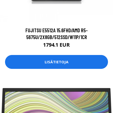
FUJITSU E5512A 15.6FHD/AMD R5-
5675U/2X8GB/512SSD/W11P/1CR
1794.1 EUR
LISÄTIETOJA