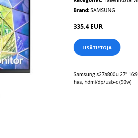
Kategoriat:
Tallennustarvi
Brand:
SAMSUNG
335.4 EUR
LISÄTIETOJA
Samsung s27a800u 27" 16:9 
has, hdmi/dp/usb-c (90w)