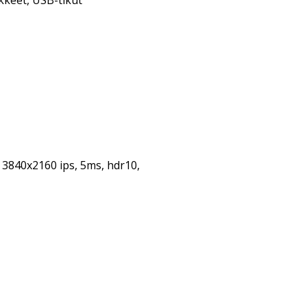
kkeet
,
USB-tikut
3840x2160 ips, 5ms, hdr10,