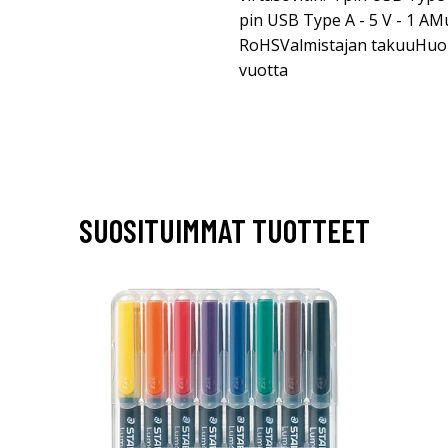
pin USB Type A - 5 V - 1 A
RoHSValmistajan takuuHuolto
vuotta
SUOSITUIMMAT TUOTTEET