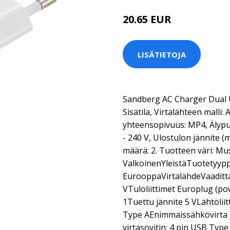
20.65 EUR
LISÄTIETOJA
Sandberg AC Charger Dual U
Sisätila, Virtalähteen malli:
yhteensopivuus: MP4, Älypuh
- 240 V, Ulostulon jännite (m
määrä: 2. Tuotteen väri: Mu
ValkoinenYleistäTuotetyypp
EurooppaVirtalähdeVaaditta
VTuloliittimet Europlug (po
1Tuettu jännite 5 VLähtöliit
Type AEnimmäissähkövirta 2.
virtasovitin: 4 pin USB Type 