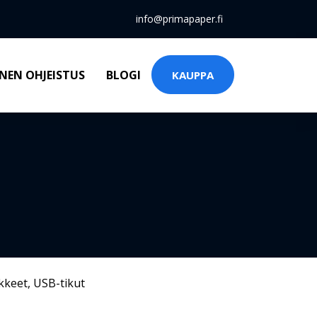
info@primapaper.fi
NEN OHJEISTUS
BLOGI
KAUPPA
kkeet
,
USB-tikut