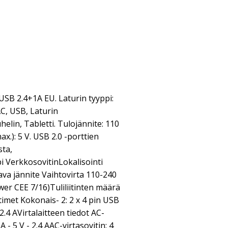
SB 2.4+1A EU. Laturin tyyppi:
 AC, USB, Laturin
elin, Tabletti. Tulojännite: 110
ax.): 5 V. USB 2.0 -porttien
sta,
i VerkkosovitinLokalisointi
va jännite Vaihtovirta 110-240
wer CEE 7/16)Tuliliitinten määrä
timet Kokonais- 2: 2 x 4 pin USB
4 AVirtalaitteen tiedot AC-
A - 5 V - 2.4 AAC-virtasovitin: 4