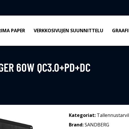
RIMA PAPER
VERKKOSIVUJEN SUUNNITTELU
GRAAFI
GER 60W QC3.0+PD+DC
Kategoriat:
Tallennustarvi
Brand:
SANDBERG