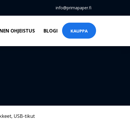
info@primapaper.fi
NEN OHJEISTUS
BLOGI
KAUPPA
kkeet
,
USB-tikut