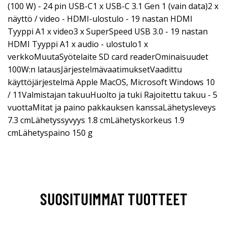
(100 W) - 24 pin USB-C1 x USB-C 3.1 Gen 1 (vain data)2 x
näyttö / video - HDMI-ulostulo - 19 nastan HDMI
Tyyppi A1 x video3 x SuperSpeed USB 3.0 - 19 nastan
HDMI Tyyppi A1 x audio - ulostulo1 x
verkkoMuutaSyötelaite SD card readerOminaisuudet
100W:n latausJärjestelmävaatimuksetVaadittu
käyttöjärjestelmä Apple MacOS, Microsoft Windows 10
/ 11Valmistajan takuuHuolto ja tuki Rajoitettu takuu - 5
vuottaMitat ja paino pakkauksen kanssaLähetysleveys
7.3 cmLähetyssyvyys 1.8 cmLähetyskorkeus 1.9
cmLähetyspaino 150 g
SUOSITUIMMAT TUOTTEET