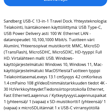
Sandberg USB-C 13-in-1 Travel Dock. Yhteysteknologia:
Telakointi, Isäntäkoneen käyttöliittymä: USB Type-C,
USB Power Delivery asti: 100 W. Ethernet LAN -
datanopeudet: 10,100,1000 Mbit/s. Tuotteen väri:
Alumiini, Yhteensopivat muistikortit: MMC, MicroSD
(TransFlash), MicroSDHC, MicroSDXC, HD-tyyppi: Full
HD. Virtalähteen malli: USB. Windows-
käyttöjärjestelmätuki: Windows 10, Windows 11, Mac-
käyttöjärjestelmätuki: MacOSYleistäTuotteen tyyppi
TelakointiasemaLeveys 13.1 cmSyvyys 4.2 cmKorkeus
1.4 cmPaino 108 gVideoEnimmäistarkkuuden tiedot 4K -
30 HzVerkkoyhteydetTiedonsiirtoprotokolla Ethernet,
Fast EthernetLaajennus / KytkeytyvyysLaajennuspaikat
1 (yhteensä)/ 1 (vapaa) x SD-muistikortti1 (yhteensä)/ 1
(vapaa) x microSDLiitännät 1 x USB-C virransyötöllä