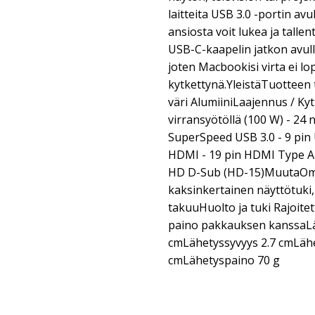
laitteita USB 3.0 -portin avu
ansiosta voit lukea ja talle
USB-C-kaapelin jatkon avull
joten Macbookisi virta ei lo
kytkettynä.YleistäTuotteen
väri AlumiiniLaajennus / Ky
virransyötöllä (100 W) - 24
SuperSpeed USB 3.0 - 9 pin 
HDMI - 19 pin HDMI Type A1 
HD D-Sub (HD-15)MuutaOmin
kaksinkertainen näyttötuki
takuuHuolto ja tuki Rajoitet
paino pakkauksen kanssaLä
cmLähetyssyvyys 2.7 cmLäh
cmLähetyspaino 70 g