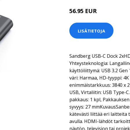
56.95 EUR
LISÄTIETOJA
Sandberg USB-C Dock 2x
Yhteysteknologia: Langalli
käyttöliittymä: USB 3.2 Gen 
väri: Harmaa, HD-tyyppi: 4K
enimmäistarkkuus: 3840 x 216
USB, Virtaliitin: USB Type-C
pakkaus: 1 kpl, Pakkauksen
syvyys: 27 mmKuvausSanberg
kätevästi liittää eri laittei
avulla. HDMI-lähdöt tarkoitt
näytön, television tai proje