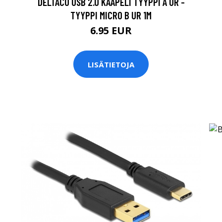
DELTACO USB 2.0 KAAPELI TYYPPI A UR -
TYYPPI MICRO B UR 1M
6.95 EUR
LISÄTIETOJA