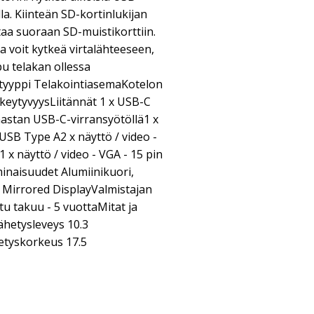
lla. Kiinteän SD-kortinlukijan
ntaa suoraan SD-muistikorttiin.
a voit kytkeä virtalähteeseen,
pu telakan ollessa
 tyyppi TelakointiasemaKotelon
tkeytyvyysLiitännät 1 x USB-C
 nastan USB-C-virransyötöllä1 x
USB Type A2 x näyttö / video -
x näyttö / video - VGA - 15 pin
aisuudet Alumiinikuori,
, Mirrored DisplayValmistajan
tu takuu - 5 vuottaMitat ja
hetysleveys 10.3
etyskorkeus 17.5