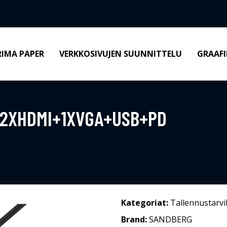
RIMA PAPER
VERKKOSIVUJEN SUUNNITTELU
GRAAFI
 2XHDMI+1XVGA+USB+PD
Kategoriat:
Tallennustarvi
Brand:
SANDBERG