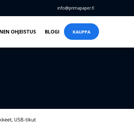
info@primapaper.fi
NEN OHJEISTUS
BLOGI
KAUPPA
kkeet
,
USB-tikut