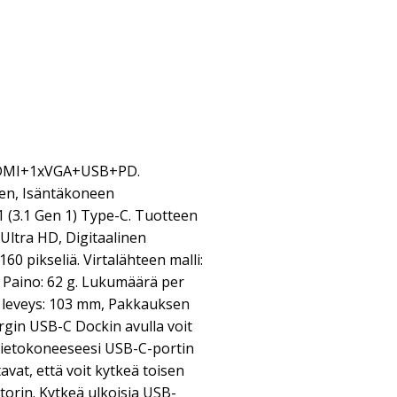
HDMI+1xVGA+USB+PD.
nen, Isäntäkoneen
1 (3.1 Gen 1) Type-C. Tuotteen
 Ultra HD, Digitaalinen
0 pikseliä. Virtalähteen malli:
. Paino: 62 g. Lukumäärä per
 leveys: 103 mm, Pakkauksen
in USB-C Dockin avulla voit
ta tietokoneeseesi USB-C-portin
avat, että voit kytkeä toisen
ktorin. Kytkeä ulkoisia USB-