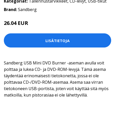
Kategoriat:
Tallennustarvikkeet
,
CD-levyt
,
USB-tikut
Brand:
Sandberg
26.04 EUR
LISÄTIETOJA
Sandberg USB Mini DVD Burner -aseman avulla voit
polttaa ja lukea CD- ja DVD-ROM-levyjä. Tämä asema
täydentää erinomaisesti tietokonetta, jossa ei ole
polttavaa CD-/DVD-ROM-asemaa. Asema saa virran
tietokoneen USB-portista, joten voit käyttää sitä myös
matkoilla, kun pistorasiaa ei ole lähettyvillä.