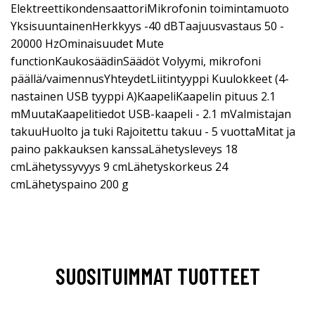
ElektreettikondensaattoriMikrofonin toimintamuoto
YksisuuntainenHerkkyys -40 dBTaajuusvastaus 50 -
20000 HzOminaisuudet Mute
functionKaukosäädinSäädöt Volyymi, mikrofoni
päällä/vaimennusYhteydetLiitintyyppi Kuulokkeet (4-
nastainen USB tyyppi A)KaapeliKaapelin pituus 2.1
mMuutaKaapelitiedot USB-kaapeli - 2.1 mValmistajan
takuuHuolto ja tuki Rajoitettu takuu - 5 vuottaMitat ja
paino pakkauksen kanssaLähetysleveys 18
cmLähetyssyvyys 9 cmLähetyskorkeus 24
cmLähetyspaino 200 g
SUOSITUIMMAT TUOTTEET