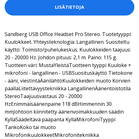
LISÄTIETOJA
Sandberg USB Office Headset Pro Stereo. Tuotetyyppi:
Kuulokkeet. Yhteysteknologia: Langallinen. Suositeltu
käyttö: Toimisto/puhelukeskus. Kuulokkeiden taajuus:
20 - 20000 Hz. Johdon pituus: 2,1 m. Paino: 115 g.
Tuotteen väri: MustaYleistäTuotteen tyyppi Kuuloke +
mikrofoni - langallinen - USBSuosituskäyttö Tietokone
- ääni, viestintäÄänilähtöKuulokkeiden muoto Korvien
päälläLiitettävyystekniikka LangallinenÄänentoistotila
StereoTaajuusvastaus 20 - 20000
HzEnimmäisäänenpaine 118 dBHimmennin 30
mmJohtoon kiinnitetty äänenvoimakkuuden säädin
KylläSäädeltävä pääpanta KylläMikrofoniTyyppi
TankoKoko tai muoto
MikrofonikuulokkeetMikrofonitekniikka