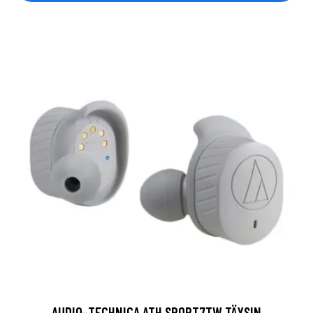
AUDIO-TECHNICA ATH SPORT7TW TÄYSIN