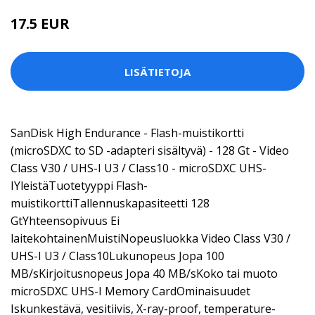
17.5 EUR
LISÄTIETOJA
SanDisk High Endurance - Flash-muistikortti
(microSDXC to SD -adapteri sisältyvä) - 128 Gt - Video
Class V30 / UHS-I U3 / Class10 - microSDXC UHS-
IYleistäTuotetyyppi Flash-
muistikorttiTallennuskapasiteetti 128
GtYhteensopivuus Ei
laitekohtainenMuistiNopeusluokka Video Class V30 /
UHS-I U3 / Class10Lukunopeus Jopa 100
MB/sKirjoitusnopeus Jopa 40 MB/sKoko tai muoto
microSDXC UHS-I Memory CardOminaisuudet
Iskunkestävä, vesitiivis, X-ray-proof, temperature-