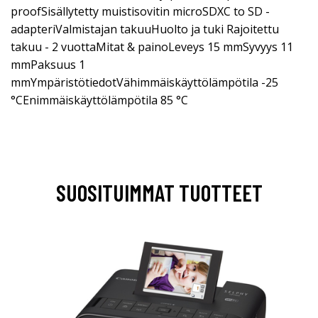
proofSisällytetty muistisovitin microSDXC to SD -
adapteriValmistajan takuuHuolto ja tuki Rajoitettu
takuu - 2 vuottaMitat & painoLeveys 15 mmSyvyys 11
mmPaksuus 1
mmYmpäristötiedotVähimmäiskäyttölämpötila -25
°CEnimmäiskäyttölämpötila 85 °C
SUOSITUIMMAT TUOTTEET