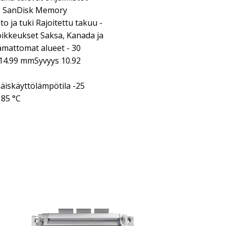
, SanDisk Memory
 ja tuki Rajoitettu takuu -
oikkeukset Saksa, Kanada ja
amattomat alueet - 30
14.99 mmSyvyys 10.92
iskäyttölämpötila -25
 85 °C