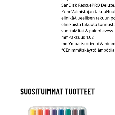
SanDisk RescuePRO Deluxe
ZoneValmistajan takuuHuolto
elinikäAlueellisen takuun p
elinikäistä takuuta tunnust
vuottaMitat & painoLeveys 
mmPaksuus 1.02
mmYmpäristötiedotVähimmä
°CEnimmäiskäyttölämpötila
SUOSITUIMMAT TUOTTEET