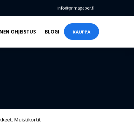
info@primapaper.fi
NEN OHJEISTUS
BLOGI
KAUPPA
kkeet
,
Muistikortit