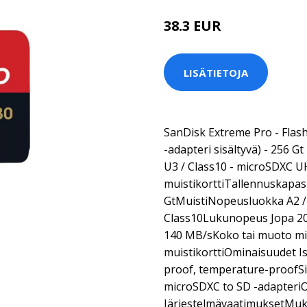
38.3 EUR
LISÄTIETOJA
SanDisk Extreme Pro - Flash
-adapteri sisältyvä) - 256 Gt
U3 / Class10 - microSDXC U
muistikorttiTallennuskapasi
GtMuistiNopeusluokka A2 / 
Class10Lukunopeus Jopa 20
140 MB/sKoko tai muoto mi
muistikorttiOminaisuudet Isk
proof, temperature-proofSis
microSDXC to SD -adapteriO
JärjestelmävaatimuksetMuka