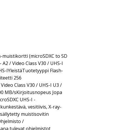
-muistikortti (microSDXC to SD
 - A2 / Video Class V30 / UHS-I
HS-IYleistäTuotetyyppi Flash-
teetti 256
Video Class V30 / UHS-I U3 /
0 MB/sKirjoitusnopeus Jopa
croSDXC UHS-I -
unkestävä, vesitiivis, X-ray-
ällytetty muistisovitin
hjelmisto /
na tulevat ohjelmistot