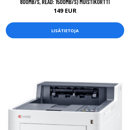
800MB/S, READ: 1500MB/S) MUISTIKORTTI
149 EUR
LISÄTIETOJA