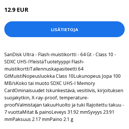
12.9 EUR
LISÄTIETOJA
SanDisk Ultra - Flash-muistikortti - 64 Gt - Class 10 -
SDXC UHS-IYleistäTuotetyyppi Flash-
muistikorttiTallennuskapasiteetti 64
GtMuistiNopeusluokka Class 10Lukunopeus Jopa 100
MB/sKoko tai muoto SDXC UHS-I Memory
CardOminaisuudet Iskunkestävä, vesitiivis, kirjoituksen
suojakytkin, X-ray-proof, temperature-
proofValmistajan takuuHuolto ja tuki Rajoitettu takuu -
7 vuottaMitat & painoLeveys 31.92 mmSyvyys 23.91
mmPaksuus 2.17 mmPaino 2.1 g