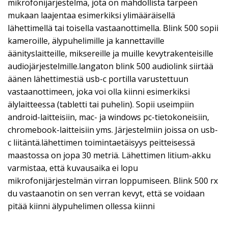
mikrofonijärjestelmä, jota on mahdollista tarpeen
mukaan laajentaa esimerkiksi ylimääräisellä
lähettimellä tai toisella vastaanottimella. Blink 500 sopii
kameroille, älypuhelimille ja kannettaville
äänityslaitteille, miksereille ja muille kevytrakenteisille
audiojärjestelmille.langaton blink 500 audiolink siirtää
äänen lähettimestiä usb-c portilla varustettuun
vastaanottimeen, joka voi olla kiinni esimerkiksi
älylaitteessa (tabletti tai puhelin). Sopii useimpiin
android-laitteisiin, mac- ja windows pc-tietokoneisiin,
chromebook-laitteisiin yms. Järjestelmiin joissa on usb-
c liitäntä.lähettimen toimintaetäisyys peitteisessä
maastossa on jopa 30 metriä. Lähettimen litium-akku
varmistaa, että kuvausaika ei lopu
mikrofonijärjestelmän virran loppumiseen. Blink 500 rx
du vastaanotin on sen verran kevyt, että se voidaan
pitää kiinni älypuhelimen ollessa kiinni