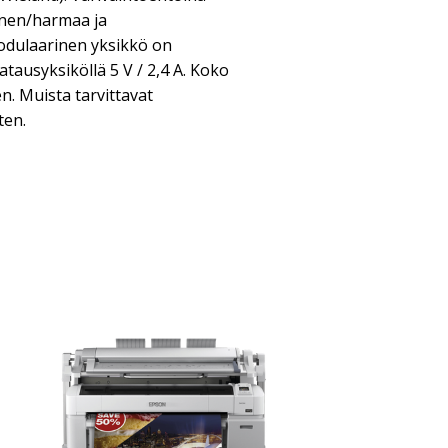
oinen/harmaa ja
odulaarinen yksikkö on
tausyksiköllä 5 V / 2,4 A. Koko
n. Muista tarvittavat
ten.