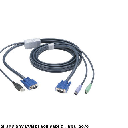
BLACK BOX KVM FLASH CABLE - VGA, PS/2