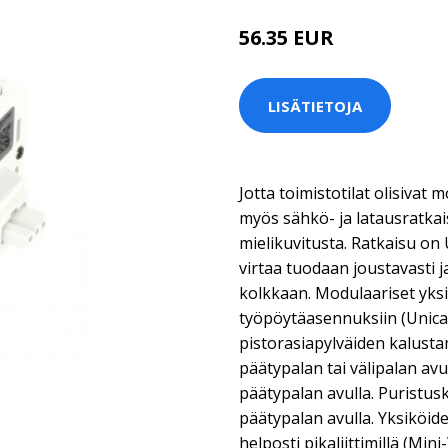
56.35 EUR
LISÄTIETOJA
Jotta toimistotilat olisivat m
myös sähkö- ja latausratkai
mielikuvitusta. Ratkaisu on 
virtaa tuodaan joustavasti j
kolkkaan. Modulaariset yksi
työpöytäasennuksiin (Unica
pistorasiapylväiden kalusta
päätypalan tai välipalan avu
päätypalan avulla. Puristus
päätypalan avulla. Yksiköide
helposti pikaliittimillä (Min