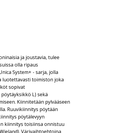
oninaisia ja joustavia, tulee
suissa olla ripaus
Unica System+ - sarja, jolla
a luotettavasti toimiston joka
köt sopivat
 pöytäyksikkö L) sekä
miseen. Kiinnitetään pylvääseen
lla. Ruuvikiinnitys pöytään
kiinnitys pöytälevyyn
n kiinnitys toisiinsa onnistuu
i-Wieland). Värivaihtoehtoina