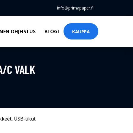
info@primapaper.fi
NEN OHJEISTUS
BLOGI
KAUPPA
A/C VALK
kkeet
,
USB-tikut