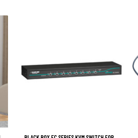
I
BLACK BOX EC SERIES KVM SWITCH FOR