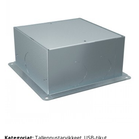
Kategoriat:
Tallennustarvikkeet
,
USB-tikut