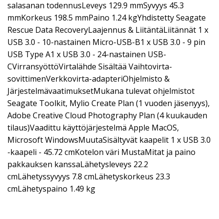
salasanan todennusLeveys 129.9 mmSyvyys 45.3
mmKorkeus 198.5 mmPaino 1.24 kgYhdistetty Seagate
Rescue Data RecoveryLaajennus & LiitäntäLiitännät 1 x
USB 3.0 - 10-nastainen Micro-USB-B1 x USB 3.0 - 9 pin
USB Type A1 x USB 3.0 - 24-nastainen USB-
CVirransyöttöVirtalähde Sisältää Vaihtovirta-
sovittimenVerkkovirta-adapteriOhjelmisto &
JärjestelmävaatimuksetMukana tulevat ohjelmistot
Seagate Toolkit, Mylio Create Plan (1 vuoden jäsenyys),
Adobe Creative Cloud Photography Plan (4 kuukauden
tilaus)Vaadittu käyttöjärjestelmä Apple MacOS,
Microsoft WindowsMuutaSisältyvät kaapelit 1 x USB 3.0
-kaapeli - 45.72 cmKotelon väri MustaMitat ja paino
pakkauksen kanssaLähetysleveys 22.2
cmLähetyssyvyys 7.8 cmLähetyskorkeus 23.3
cmLähetyspaino 1.49 kg