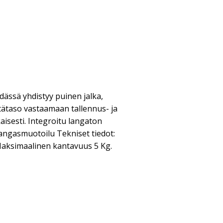
ässä yhdistyy puinen jalka,
tätaso vastaamaan tallennus- ja
aisesti. Integroitu langaton
kangasmuotoilu Tekniset tiedot:
• Maksimaalinen kantavuus 5 Kg.