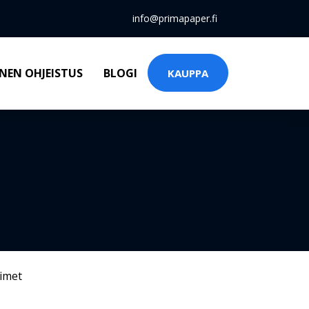
info@primapaper.fi
NEN OHJEISTUS
BLOGI
KAUPPA
timet