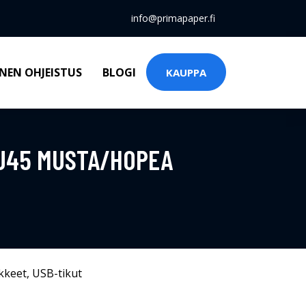
info@primapaper.fi
NEN OHJEISTUS
BLOGI
KAUPPA
RJ45 MUSTA/HOPEA
kkeet
,
USB-tikut