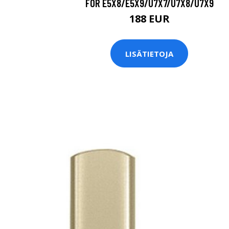
FOR E5X8/E5X9/U7X7/U7X8/U7X9
188 EUR
LISÄTIETOJA