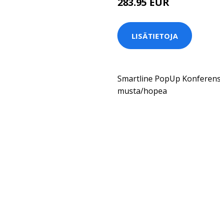
283.95 EUR
LISÄTIETOJA
Smartline PopUp Konferen
musta/hopea