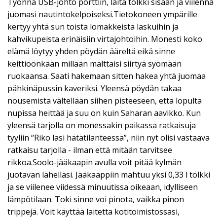
Työnnä USB-johto porttiin, laita tölkki sisään ja viilennä
juomasi nautintokelpoiseksi.Tietokoneen ympärille
kertyy yhtä sun toista lomakkeista laskuihin ja
kahvikupeista erinäisiin virtajohtoihin. Monesti koko
elämä löytyy yhden pöydän ääreltä eikä sinne
keittiöönkään millään malttaisi siirtyä syömään
ruokaansa. Saati hakemaan sitten hakea yhtä juomaa
pähkinäpussin kaveriksi. Yleensä pöydän takaa
nousemista vältellään siihen pisteeseen, että lopulta
nupissa heittää ja suu on kuin Saharan aavikko. Kun
yleensä tarjolla on monessakin paikassa ratkaisuja
tyyliin “Riko lasi hätätilanteessa”, niin nyt olisi vastaava
ratkaisu tarjolla - ilman että mitään tarvitsee
rikkoa.Soolo-jääkaapin avulla voit pitää kylmän
juotavan lähelläsi. Jääkaappiin mahtuu yksi 0,33 l tölkki
ja se viilenee viidessä minuutissa oikeaan, idylliseen
lämpötilaan. Toki sinne voi pinota, vaikka pinon
trippejä. Voit käyttää laitetta kotitoimistossasi,