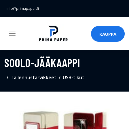
info@primapaper.fi
KAUPPA
SOOLO-JÄÄKAAPPI
Tallennustarvikkeet
USB-tikut