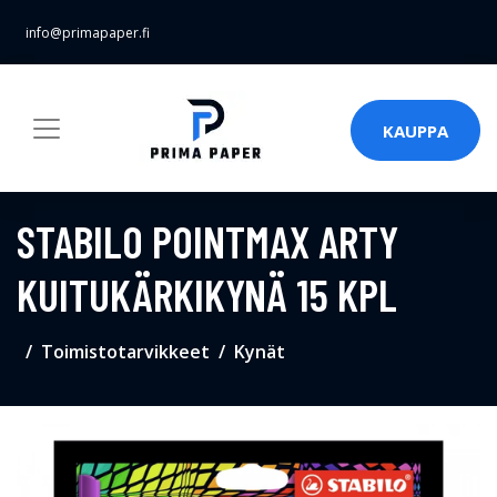
info@primapaper.fi
KAUPPA
STABILO POINTMAX ARTY
KUITUKÄRKIKYNÄ 15 KPL
Toimistotarvikkeet
Kynät