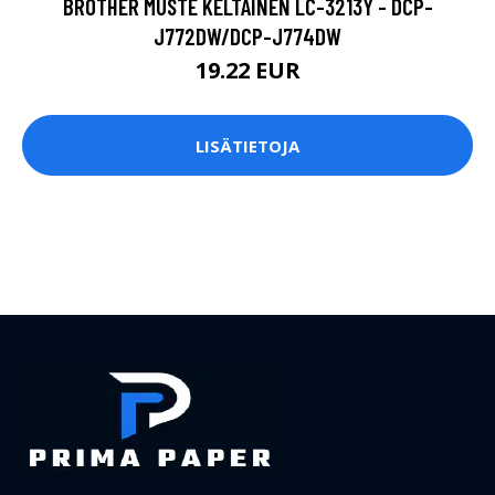
BROTHER MUSTE KELTAINEN LC-3213Y - DCP-
J772DW/DCP-J774DW
19.22 EUR
LISÄTIETOJA