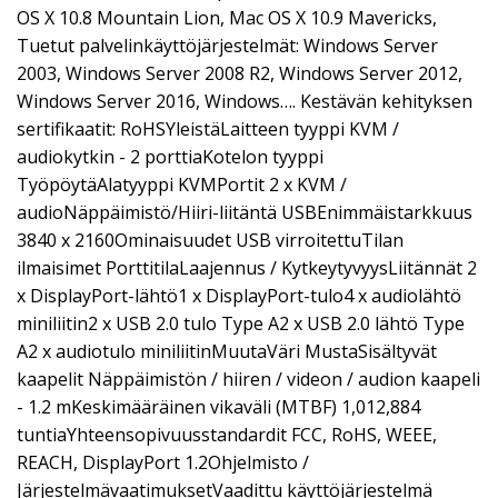
OS X 10.8 Mountain Lion, Mac OS X 10.9 Mavericks,
Tuetut palvelinkäyttöjärjestelmät: Windows Server
2003, Windows Server 2008 R2, Windows Server 2012,
Windows Server 2016, Windows…. Kestävän kehityksen
sertifikaatit: RoHSYleistäLaitteen tyyppi KVM /
audiokytkin - 2 porttiaKotelon tyyppi
TyöpöytäAlatyyppi KVMPortit 2 x KVM /
audioNäppäimistö/Hiiri-liitäntä USBEnimmäistarkkuus
3840 x 2160Ominaisuudet USB virroitettuTilan
ilmaisimet PorttitilaLaajennus / KytkeytyvyysLiitännät 2
x DisplayPort-lähtö1 x DisplayPort-tulo4 x audiolähtö
miniliitin2 x USB 2.0 tulo Type A2 x USB 2.0 lähtö Type
A2 x audiotulo miniliitinMuutaVäri MustaSisältyvät
kaapelit Näppäimistön / hiiren / videon / audion kaapeli
- 1.2 mKeskimääräinen vikaväli (MTBF) 1,012,884
tuntiaYhteensopivuusstandardit FCC, RoHS, WEEE,
REACH, DisplayPort 1.2Ohjelmisto /
JärjestelmävaatimuksetVaadittu käyttöjärjestelmä