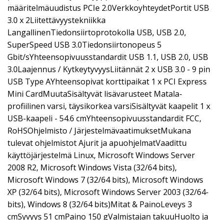
määritelmäuudistus PCIe 2.0VerkkoyhteydetPortit USB
3.0 x 2Liitettävyystekniikka
LangallinenTiedonsiirtoprotokolla USB, USB 2.0,
SuperSpeed USB 3.0Tiedonsiirtonopeus 5
Gbit/sYhteensopivuusstandardit USB 1.1, USB 2.0, USB
3.0Laajennus / KytkeytyvyysLiitännät 2 x USB 3.0 - 9 pin
USB Type AYhteensopivat korttipaikat 1 x PCI Express
Mini CardMuutaSisältyvät lisävarusteet Matala-
profiilinen varsi, täysikorkea varsiSisältyvät kaapelit 1 x
USB-kaapeli - 54.6 cmYhteensopivuusstandardit FCC,
RoHSOhjelmisto / JärjestelmävaatimuksetMukana
tulevat ohjelmistot Ajurit ja apuohjelmatVaadittu
käyttöjärjestelmä Linux, Microsoft Windows Server
2008 R2, Microsoft Windows Vista (32/64 bits),
Microsoft Windows 7 (32/64 bits), Microsoft Windows
XP (32/64 bits), Microsoft Windows Server 2003 (32/64-
bits), Windows 8 (32/64 bits)Mitat & PainoLeveys 3
cmSyvyys 51 cmPaino 150 gValmistajan takuuHuolto ja