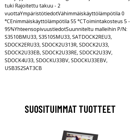
tuki Rajoitettu takuu - 2
vuottaYmpäristötiedotVähimmäiskäyttölämpötila 0
°CEnimmäiskäyttölämpötila 55 °CToimintakosteus 5 -
95%YhteensopivuustiedotSuunniteltu malleihin P/N:
S3510BMU33, S3510SMU33, SATDOCK2REU3,
SDOCK2ERU33, SDOCK2U313R, SDOCK2U33,
SDOCK2U33EB, SDOCK2U33RE, SDOCK2U33V,
SDOCK4U33, SDOCKU33BV, SDOCKU33EBV,
USB3S2SAT3CB
SUOSITUIMMAT TUOTTEET