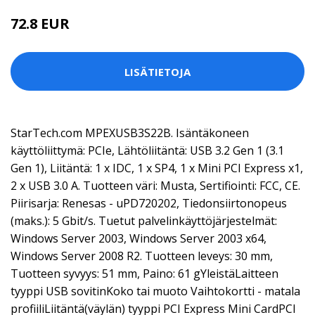
72.8 EUR
LISÄTIETOJA
StarTech.com MPEXUSB3S22B. Isäntäkoneen
käyttöliittymä: PCIe, Lähtöliitäntä: USB 3.2 Gen 1 (3.1
Gen 1), Liitäntä: 1 x IDC, 1 x SP4, 1 x Mini PCI Express x1,
2 x USB 3.0 A. Tuotteen väri: Musta, Sertifiointi: FCC, CE.
Piirisarja: Renesas - uPD720202, Tiedonsiirtonopeus
(maks.): 5 Gbit/s. Tuetut palvelinkäyttöjärjestelmät:
Windows Server 2003, Windows Server 2003 x64,
Windows Server 2008 R2. Tuotteen leveys: 30 mm,
Tuotteen syvyys: 51 mm, Paino: 61 gYleistäLaitteen
tyyppi USB sovitinKoko tai muoto Vaihtokortti - matala
profiiliLiitäntä(väylän) tyyppi PCI Express Mini CardPCI