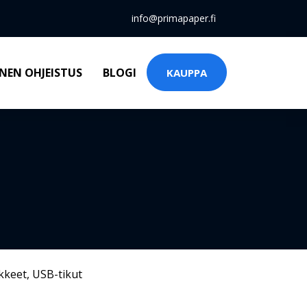
info@primapaper.fi
NEN OHJEISTUS
BLOGI
KAUPPA
kkeet
,
USB-tikut