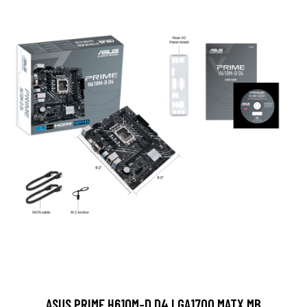
ASUS PRIME H610M-D D4 LGA1700 MATX MB