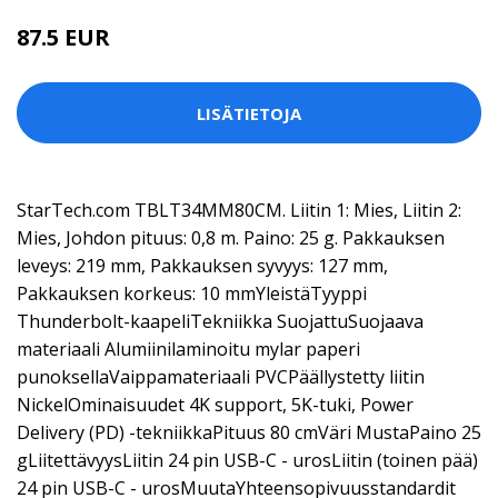
87.5 EUR
LISÄTIETOJA
StarTech.com TBLT34MM80CM. Liitin 1: Mies, Liitin 2:
Mies, Johdon pituus: 0,8 m. Paino: 25 g. Pakkauksen
leveys: 219 mm, Pakkauksen syvyys: 127 mm,
Pakkauksen korkeus: 10 mmYleistäTyyppi
Thunderbolt-kaapeliTekniikka SuojattuSuojaava
materiaali Alumiinilaminoitu mylar paperi
punoksellaVaippamateriaali PVCPäällystetty liitin
NickelOminaisuudet 4K support, 5K-tuki, Power
Delivery (PD) -tekniikkaPituus 80 cmVäri MustaPaino 25
gLiitettävyysLiitin 24 pin USB-C - urosLiitin (toinen pää)
24 pin USB-C - urosMuutaYhteensopivuusstandardit