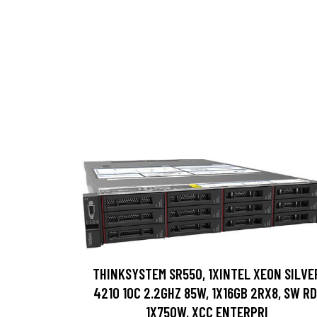
THINKSYSTEM SR550, 1XINTEL XEON SILVE
4210 10C 2.2GHZ 85W, 1X16GB 2RX8, SW RD
1X750W, XCC ENTERPRI