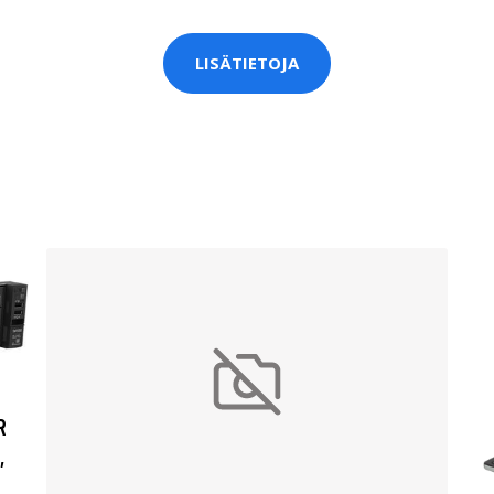
LISÄTIETOJA
R
,