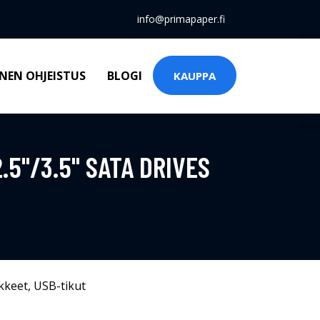
info@primapaper.fi
NEN OHJEISTUS
BLOGI
KAUPPA
.5"/3.5" SATA DRIVES
kkeet
,
USB-tikut