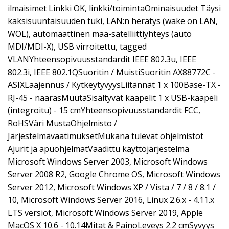
ilmaisimet Linkki OK, linkki/toimintaOminaisuudet Täysi
kaksisuuntaisuuden tuki, LAN:n herätys (wake on LAN,
WOL), automaattinen maa-satelliittiyhteys (auto
MDI/MDI-X), USB virroitettu, tagged
VLANYhteensopivuusstandardit IEEE 802.3u, IEEE
802.3i, IEEE 802.1QSuoritin / MuistiSuoritin AX88772C -
ASIXLaajennus / KytkeytyvyysLiitännät 1 x 100Base-TX -
RJ-45 - naarasMuutaSisältyvät kaapelit 1 x USB-kaapeli
(integroitu) - 15 cmYhteensopivuusstandardit FCC,
RoHSVäri MustaOhjelmisto /
JärjestelmävaatimuksetMukana tulevat ohjelmistot
Ajurit ja apuohjelmatVaadittu käyttöjärjestelmä
Microsoft Windows Server 2003, Microsoft Windows
Server 2008 R2, Google Chrome OS, Microsoft Windows
Server 2012, Microsoft Windows XP / Vista / 7 / 8 / 8.1 /
10, Microsoft Windows Server 2016, Linux 2.6.x - 4.11.x
LTS versiot, Microsoft Windows Server 2019, Apple
MacOS X 10.6 - 10.14Mitat & PainoLeveys 2.2 cmSyvyys