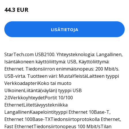
44.3 EUR
LISÄTIETOJA
StarTech.com USB2100. Yhteysteknologia: Langallinen,
Isäntäkoneen käyttöliittymä: USB, Käyttöliittymä:
Ethernet. Tiedonsiirron enimmäisnopeus: 200 Mbit/s.
USB-virta. Tuotteen väri: MustaYleistäLaitteen tyyppi
VerkkoadapteriKoko tai muoto
UlkoinenLiitäntä(väylän) tyyppi USB
2.0VerkkoyhteydetPortit 10/100
EthernetLiitettävyystekniikka
LangallinenKaapelointityyppi Ethernet 10Base-T,
Ethernet 100Base-TXTiedonsiirtoprotokolla Ethernet,
Fast EthernetTiedonsiirtonopeus 100 Mbit/sTilan