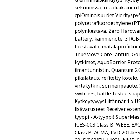
sekunnissa, reaaliaikainen 
cpiOminaisuudet Vierityspyö
polytetrafluoroethylene (PTFE
pölynkestävä, Zero Hardwar
battery, kämmenote, 3 RGB-
taustavalo, matalaprofiiline
TrueMove Core -anturi, Go
kytkimet, AquaBarrier Prote
ilmantunnistin, Quantum 2.
pikalataus, rei’itetty kotelo
virtakytkin, sormenpääote, 
switches, battle-tested sha
KytkeytyvyysLiitännät 1 x 
lisävarusteet Receiver exte
tyyppi - A-tyyppi) SuperMe
ICES-003 Class B, WEEE, EA
Class B, ACMA, LVD 2014/3