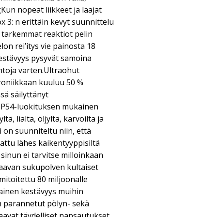
Kun nopeat liikkeet ja laajat
x 3: n erittäin kevyt suunnittelu
tarkemmat reaktiot pelin
on rei’itys vie painosta 18
estävyys pysyvät samoina
untoja varten.Ultraohut
troniikkaan kuuluu 50 %
ä säilyttänyt
jaIP54-luokituksen mukainen
ä, lialta, öljyltä, karvoilta ja
i on suunniteltu niin, että
jattu lähes kaikentyyppisiltä
sinun ei tarvitse milloinkaan
aavan sukupolven kultaiset
mitoitettu 80 miljoonalle
ainen kestävyys muihin
sen parannetut pölyn- sekä
aavat täydelliset napsautukset