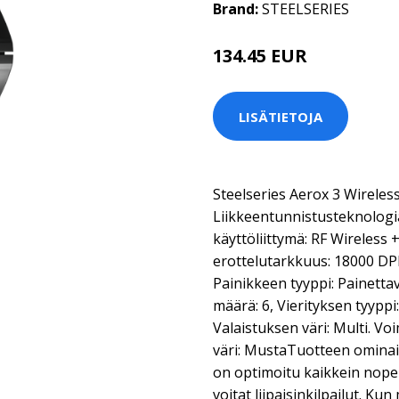
Brand:
STEELSERIES
134.45 EUR
LISÄTIETOJA
Steelseries Aerox 3 Wireless
Liikkeentunnistusteknologia
käyttöliittymä: RF Wireless 
erottelutarkkuus: 18000 DPI,
Painikkeen tyyppi: Painetta
määrä: 6, Vierityksen tyyppi:
Valaistuksen väri: Multi. Vo
väri: MustaTuotteen omin
on optimoitu kaikkein nopei
voitat liipaisinkilpailut. Kun