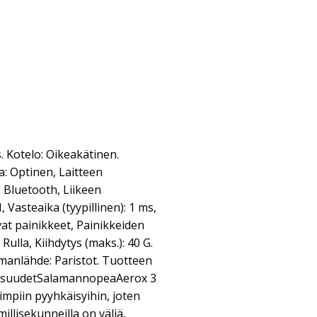
. Kotelo: Oikeakätinen.
: Optinen, Laitteen
+ Bluetooth, Liikeen
 Vasteaika (tyypillinen): 1 ms,
vat painikkeet, Painikkeiden
 Rulla, Kiihdytys (maks.): 40 G.
imanlähde: Paristot. Tuotteen
aisuudetSalamannopeaAerox 3
mpiin pyyhkäisyihin, joten
 millisekunneilla on väliä,