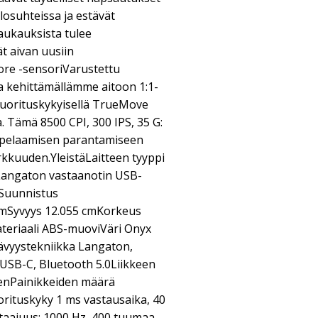
losuhteissa ja estävät
laukauksista tulee
t aivan uusiin
ore -sensoriVarustettu
a kehittämällämme aitoon 1:1-
suorituskykyisellä TrueMove
. Tämä 8500 CPI, 300 IPS, 35 G:
a pelaamisen parantamiseen
kkuuden.YleistäLaitteen tyyppi
Langaton vastaanotin USB-
Suunnistus
cmSyvyys 12.055 cmKorkeus
teriaali ABS-muoviVäri Onyx
tävyystekniikka Langaton,
, USB-C, Bluetooth 5.0Liikkeen
nenPainikkeiden määrä
orituskyky 1 ms vastausaika, 40
ytaajuus: 1000 Hz, 400 tuumaa