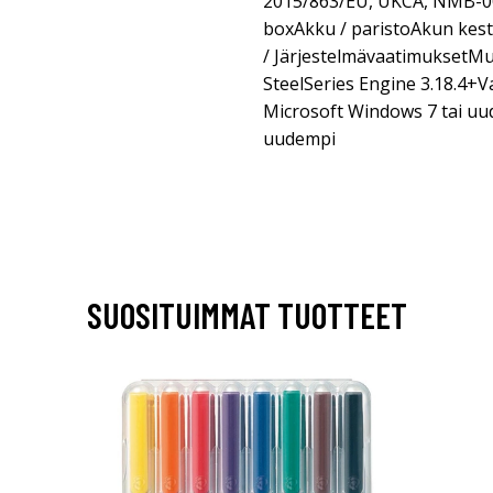
2015/863/EU, UKCA, NMB-00
boxAkku / paristoAkun kesto
/ JärjestelmävaatimuksetMu
SteelSeries Engine 3.18.4+V
Microsoft Windows 7 tai uu
uudempi
SUOSITUIMMAT TUOTTEET