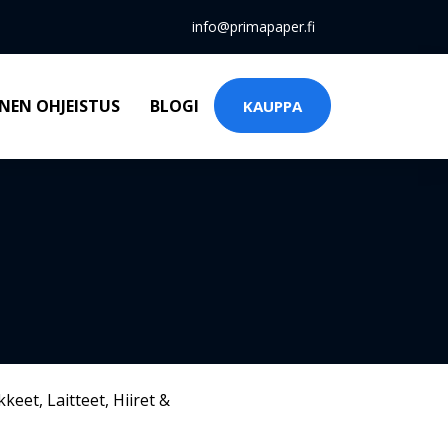
info@primapaper.fi
NEN OHJEISTUS
BLOGI
KAUPPA
kkeet
,
Laitteet
,
Hiiret &