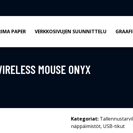
RIMA PAPER
VERKKOSIVUJEN SUUNNITTELU
GRAAFI
WIRELESS MOUSE ONYX
Kategoriat:
Tallennustarvi
näppäimistöt
,
USB-tikut