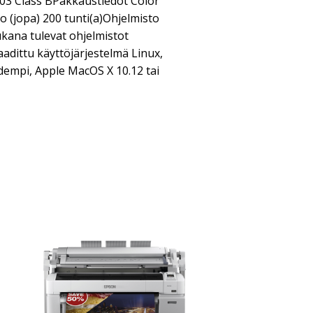
3 Class BPakkaustiedot Color
 (jopa) 200 tunti(a)Ohjelmisto
kana tulevat ohjelmistot
aadittu käyttöjärjestelmä Linux,
dempi, Apple MacOS X 10.12 tai