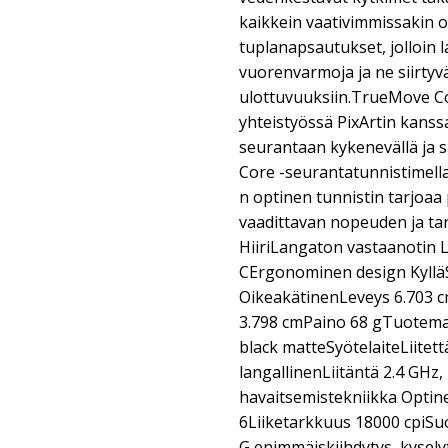
kaikkein vaativimmissakin o
tuplanapsautukset, jolloin 
vuorenvarmoja ja ne siirtyvä
ulottuvuuksiin.TrueMove C
yhteistyössä PixArtin kanss
seurantaan kykenevällä ja 
Core -seurantatunnistimella
n optinen tunnistin tarjoa
vaadittavan nopeuden ja tar
HiiriLangaton vastaanotin 
CErgonominen design Kyllä
OikeakätinenLeveys 6.703 
3.798 cmPaino 68 gTuotema
black matteSyötelaiteLiitet
langallinenLiitäntä 2.4 GHz
havaitsemistekniikka Opti
6Liiketarkkuus 18000 cpiSu
G enimmäiskiihdytys, kysel