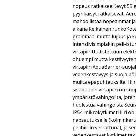
nopeus ratkaisee.Kevyt 59 g
pyyhkäisyt ratkaisevat, Aero
mahdollistaa nopeammat ja 
aikana.Reikäinen runkoKotel
grammaa, mutta lujuus ja k
intensiivisimpiäkin peli-ist
virtapiiriUudistettuun elek
ohuempi mutta kestävyytens
virtapiiri.AquaBarrier-suo
vedenkestävyys ja suoja pölylt
muilta epäpuhtauksilta. Hiir
sisäpuolen virtapiiri on suo
ympäristövahingoilta, joten 
huolestua vahingoista.Seur
IP54-mikrokytkimetHiiri on 
napsautukselle (kolminkert
pelihiiriin verrattuna), ja 
vedenkestävät kytkimet tak