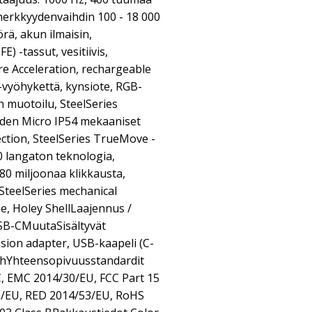
herkkyydenvaihdin 100 - 18 000
rä, akun ilmaisin,
) -tassut, vesitiivis,
e Acceleration, rechargeable
vyöhykettä, kynsiote, RGB-
n muotoilu, SteelSeries
lden Micro IP54 mekaaniset
ction, SteelSeries TrueMove -
0 langaton teknologia,
, 80 miljoonaa klikkausta,
SteelSeries mechanical
pe, Holey ShellLaajennus /
USB-CMuutaSisältyvät
nsion adapter, USB-kaapeli (C-
shYhteensopivuusstandardit
C, EMC 2014/30/EU, FCC Part 15
5/EU, RED 2014/53/EU, RoHS