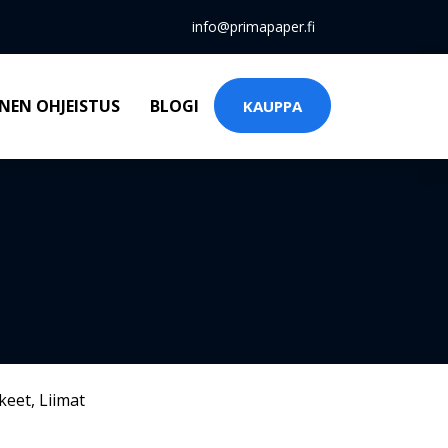
info@primapaper.fi
NEN OHJEISTUS
BLOGI
KAUPPA
keet
,
Liimat