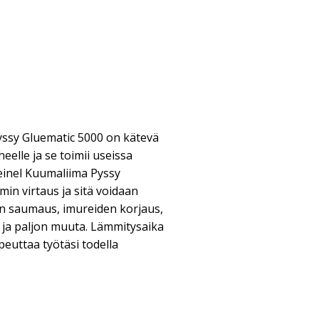
ssy Gluematic 5000 on kätevä
eelle ja se toimii useissa
einel Kuumaliima Pyssy
in virtaus ja sitä voidaan
ten saumaus, imureiden korjaus,
s ja paljon muuta. Lämmitysaika
peuttaa työtäsi todella