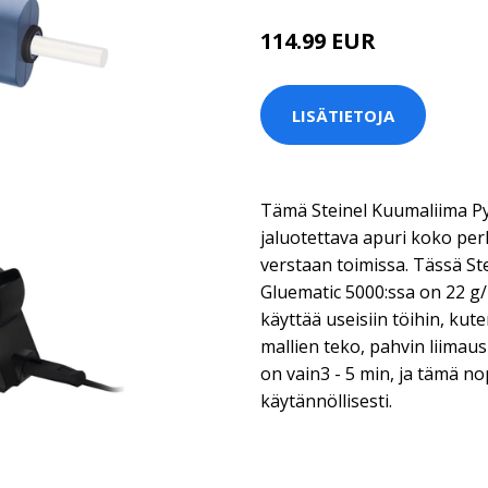
114.99 EUR
LISÄTIETOJA
Tämä Steinel Kuumaliima Py
jaluotettava apuri koko perh
verstaan toimissa. Tässä St
Gluematic 5000:ssa on 22 g/m
käyttää useisiin töihin, ku
mallien teko, pahvin liimau
on vain3 - 5 min, ja tämä no
käytännöllisesti.