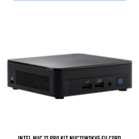
INTEL NUC 12 PRO KIT NUC12WSKV5 EU CORD