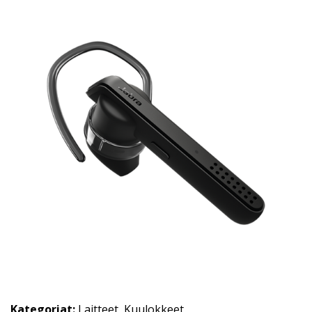
Kategoriat:
Laitteet
,
Kuulokkeet