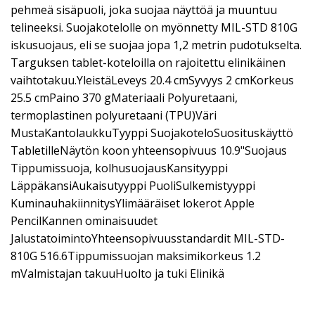
pehmeä sisäpuoli, joka suojaa näyttöä ja muuntuu
telineeksi. Suojakotelolle on myönnetty MIL-STD 810G
iskusuojaus, eli se suojaa jopa 1,2 metrin pudotukselta.
Targuksen tablet-koteloilla on rajoitettu elinikäinen
vaihtotakuu.YleistäLeveys 20.4 cmSyvyys 2 cmKorkeus
25.5 cmPaino 370 gMateriaali Polyuretaani,
termoplastinen polyuretaani (TPU)Väri
MustaKantolaukkuTyyppi SuojakoteloSuosituskäyttö
TabletilleNäytön koon yhteensopivuus 10.9"Suojaus
Tippumissuoja, kolhusuojausKansityyppi
LäppäkansiAukaisutyyppi PuoliSulkemistyyppi
KuminauhakiinnitysYlimääräiset lokerot Apple
PencilKannen ominaisuudet
JalustatoimintoYhteensopivuusstandardit MIL-STD-
810G 516.6Tippumissuojan maksimikorkeus 1.2
mValmistajan takuuHuolto ja tuki Elinikä