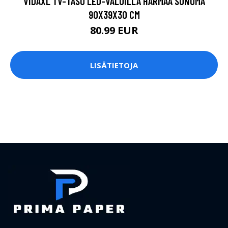
VIDAXL TV-TASO LED-VALOILLA HARMAA SONOMA
90X39X30 CM
80.99 EUR
LISÄTIETOJA