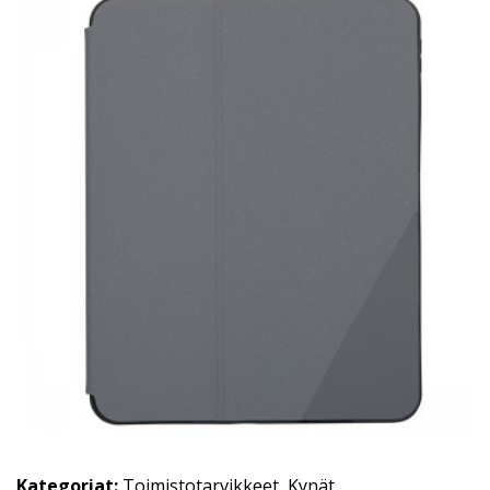
Kategoriat:
Toimistotarvikkeet
,
Kynät