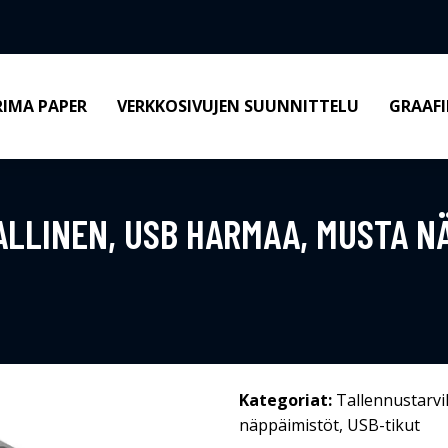
RIMA PAPER
VERKKOSIVUJEN SUUNNITTELU
GRAAFI
LLINEN, USB HARMAA, MUSTA N
Kategoriat:
Tallennustarvi
näppäimistöt
,
USB-tikut