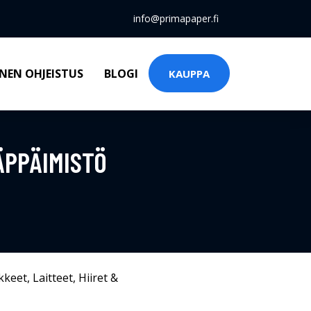
info@primapaper.fi
NEN OHJEISTUS
BLOGI
KAUPPA
ÄPPÄIMISTÖ
kkeet
,
Laitteet
,
Hiiret &