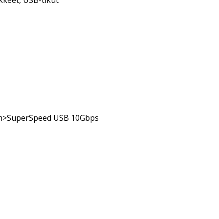
kkeet
,
USB-tikut
 mm>SuperSpeed USB 10Gbps