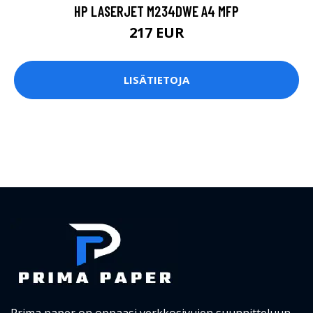
HP LASERJET M234DWE A4 MFP
217 EUR
LISÄTIETOJA
Prima paper on oppaasi verkkosivujen suunnitteluun.