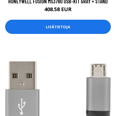
HONEYWELL FUSION MS3780 USB-KIT GRAY + STAND
408.58 EUR
LISÄTIETOJA