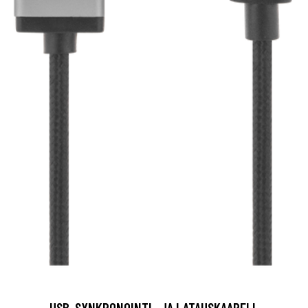
USB-SYNKRONOINTI- JA LATAUSKAAPELI,