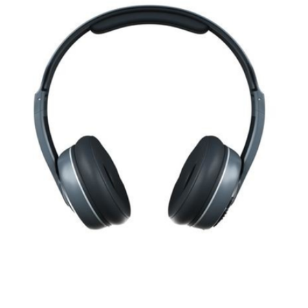
CASETTE -KUULOKKEET - CHILL GREY
39 EUR