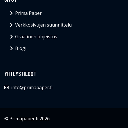
Graafinen ohjeistus
Blogi
YHTEYSTIEDOT
info@primapaper.fi
© Primapaper.fi 2026
Blogi
Ota yhteyttä
Evästeet
Tietosuojakäytäntö
Sivukartta