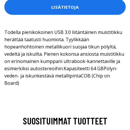
LISÄTIETOJA
Todella pienikokoinen USB 3.0 liitäntäinen muistitikku
herättää taatusti huomiota. Tyylikkään
hopeanhohtoinen metallikuori suojaa tikun pölyltä,
vedeltä ja iskuilta. Pienen kokonsa ansiosta muistitikku
on erinomainen kumppani ultrabook-kannettaville ja
esimerkiksi autostereoihin.Kapasiteetti 64 GBPölyn-
veden- ja iskunkestävä metallipintaCOB (Chip on
Board)
SUOSITUIMMAT TUOTTEET