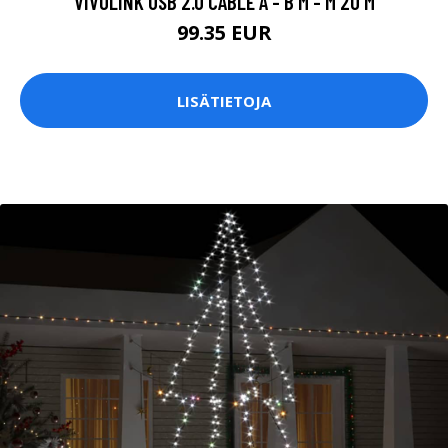
VIVOLINK USB 2.0 CABLE A - B M - M 20 M
99.35 EUR
LISÄTIETOJA