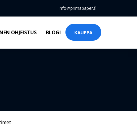
info@primapaper.fi
NEN OHJEISTUS
BLOGI
KAUPPA
timet