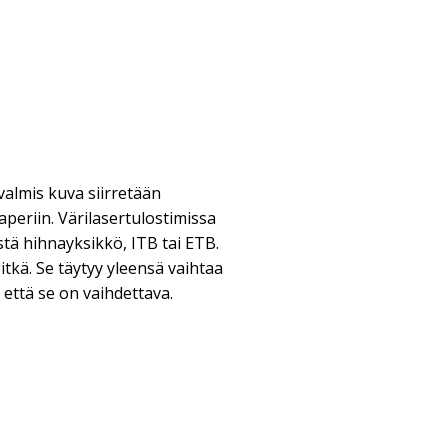
valmis kuva siirretään
periin. Värilasertulostimissa
stä hihnayksikkö, ITB tai ETB.
itkä. Se täytyy yleensä vaihtaa
, että se on vaihdettava.