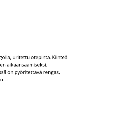
olla, uritettu otepinta. Kiinteä
en aikaansaamiseksi.
ssä on pyöritettävä rengas,
n.…: