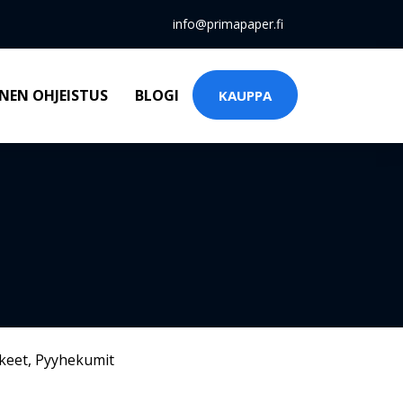
info@primapaper.fi
NEN OHJEISTUS
BLOGI
KAUPPA
keet
,
Pyyhekumit