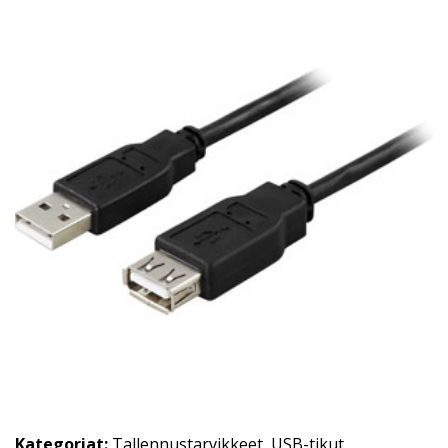
Kategoriat:
Tallennustarvikkeet
,
USB-tikut