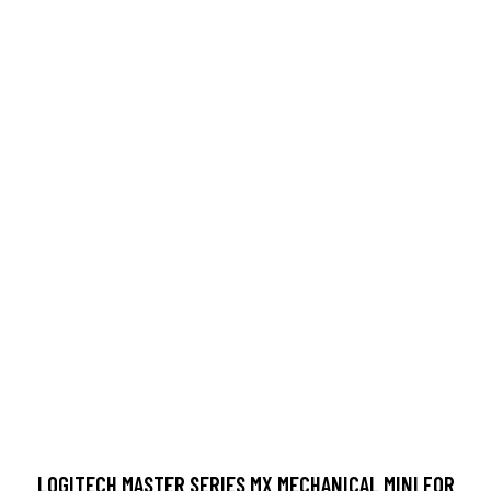
LOGITECH MASTER SERIES MX MECHANICAL MINI FOR
MAC LANGATON, BLUETOOTH LE POHJOISMAAT HARMAA,
VALKOINEN NÄPPÄIMISTÖ
140.12 EUR
LISÄTIETOJA