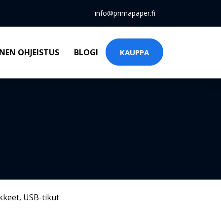
info@primapaper.fi
NEN OHJEISTUS
BLOGI
KAUPPA
kkeet
,
USB-tikut