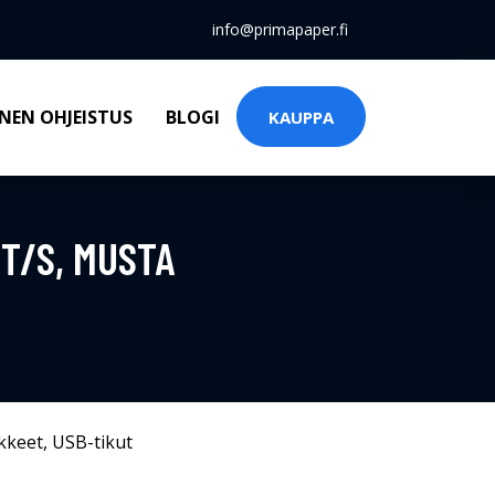
info@primapaper.fi
NEN OHJEISTUS
BLOGI
KAUPPA
IT/S, MUSTA
kkeet
,
USB-tikut